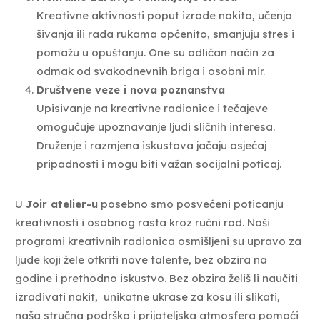
Kreativne aktivnosti poput izrade nakita, učenja
šivanja ili rada rukama općenito, smanjuju stres i
pomažu u opuštanju. One su odličan način za
odmak od svakodnevnih briga i osobni mir.
Društvene veze i nova poznanstva
Upisivanje na kreativne radionice i tečajeve
omogućuje upoznavanje ljudi sličnih interesa.
Druženje i razmjena iskustava jačaju osjećaj
pripadnosti i mogu biti važan socijalni poticaj.
U
Joir atelier-u
posebno smo posvećeni poticanju
kreativnosti i osobnog rasta kroz ručni rad. Naši
programi kreativnih radionica osmišljeni su upravo za
ljude koji žele otkriti nove talente, bez obzira na
godine i prethodno iskustvo. Bez obzira želiš li naučiti
izrađivati nakit, unikatne ukrase za kosu ili slikati,
naša stručna podrška i prijateljska atmosfera pomoći