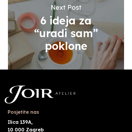
Next Post
6 ideja za
“uradi sam”
poklone
Posjetite nas
Ilica 139A,
10 000 Zagreb