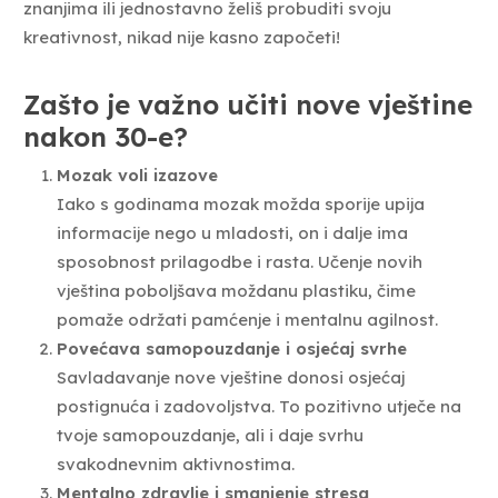
znanjima ili jednostavno želiš probuditi svoju
kreativnost, nikad nije kasno započeti!
Zašto je važno učiti nove vještine
nakon 30-e?
Mozak voli izazove
Iako s godinama mozak možda sporije upija
informacije nego u mladosti, on i dalje ima
sposobnost prilagodbe i rasta. Učenje novih
vještina poboljšava moždanu plastiku, čime
pomaže održati pamćenje i mentalnu agilnost.
Povećava samopouzdanje i osjećaj svrhe
Savladavanje nove vještine donosi osjećaj
postignuća i zadovoljstva. To pozitivno utječe na
tvoje samopouzdanje, ali i daje svrhu
svakodnevnim aktivnostima.
Mentalno zdravlje i smanjenje stresa